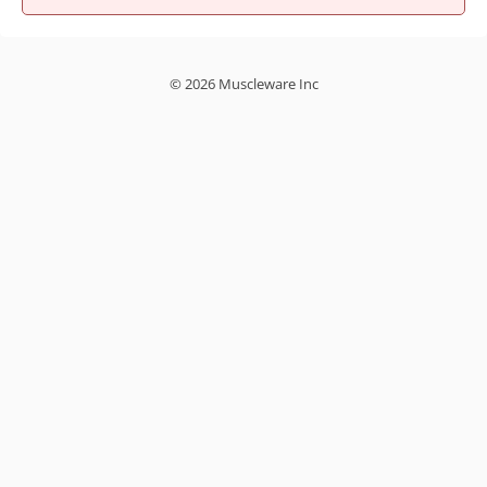
© 2026 Muscleware Inc