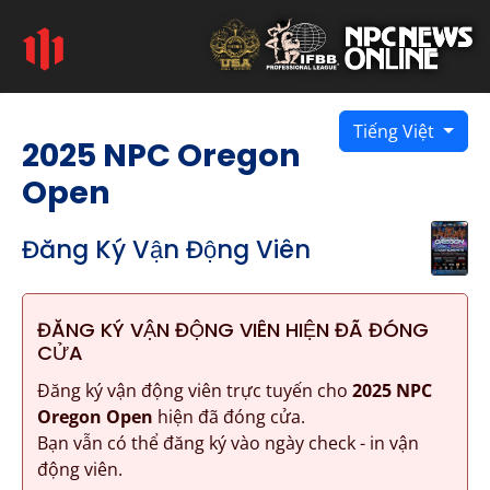
Tiếng Việt
2025 NPC Oregon
Open
Đăng Ký Vận Động Viên
ĐĂNG KÝ VẬN ĐỘNG VIÊN HIỆN ĐÃ ĐÓNG
CỬA
Đăng ký vận động viên trực tuyến cho
2025 NPC
Oregon Open
hiện đã đóng cửa.
Bạn vẫn có thể đăng ký vào ngày check - in vận
động viên.