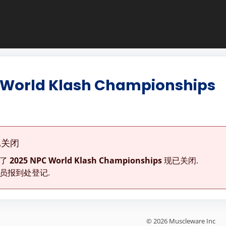
 World Klash Championships
已关闭
为了
2025 NPC World Klash Championships
现已关闭.
员报到处登记.
© 2026 Muscleware Inc