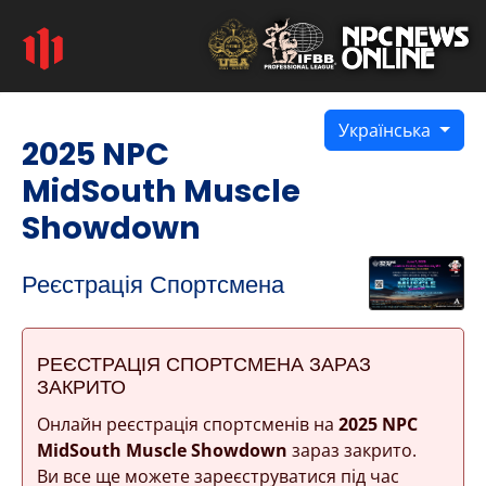
Українська
2025 NPC
MidSouth Muscle
Showdown
Реєстрація Спортсмена
РЕЄСТРАЦІЯ СПОРТСМЕНА ЗАРАЗ
ЗАКРИТО
Онлайн реєстрація спортсменів на
2025 NPC
MidSouth Muscle Showdown
зараз закрито.
Ви все ще можете зареєструватися під час