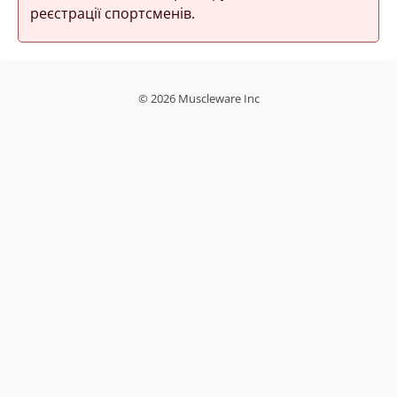
реєстрації спортсменів.
© 2026 Muscleware Inc