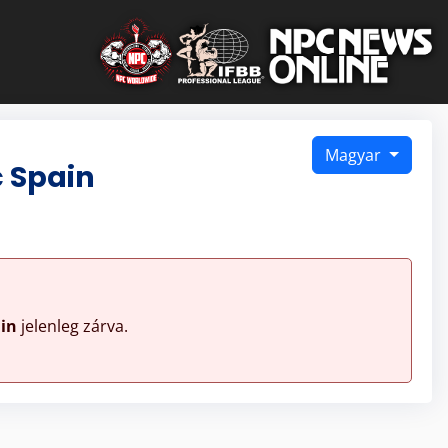
Magyar
 Spain
in
jelenleg zárva.