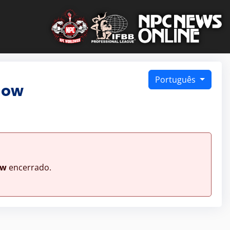
Português
how
ow
encerrado.