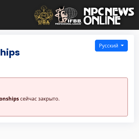
Русский
hips
onships
сейчас закрыто.