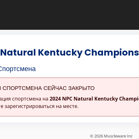
 Natural Kentucky Champions
Спортсмена
 СПОРТСМЕНА СЕЙЧАС ЗАКРЫТО
ация спортсмена на
2024 NPC Natural Kentucky Champi
е зарегистрироваться на месте.
© 2026 Muscleware Inc