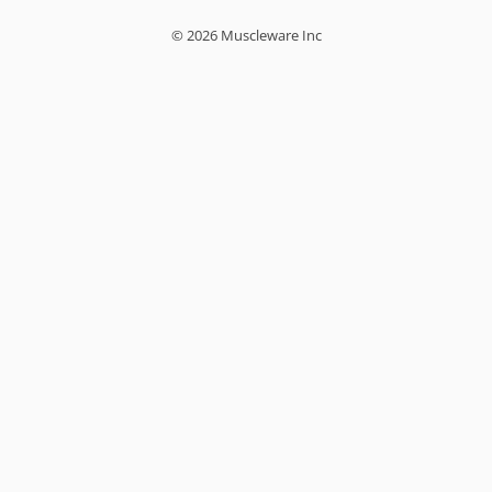
© 2026 Muscleware Inc