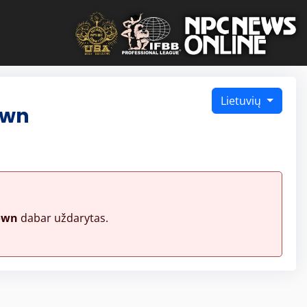
Lietuvių
own
own
dabar uždarytas.