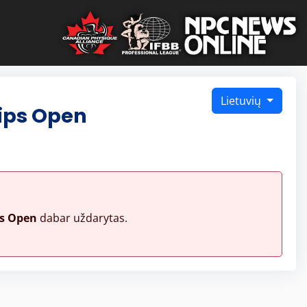
Lietuvių
ips Open
ps Open
dabar uždarytas.