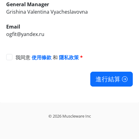
General Manager
Grishina Valentina Vyacheslavovna
Email
ogfit@yandex.ru
我同意
使用條款
和
隱私政策
*
進行結算
© 2026 Muscleware Inc