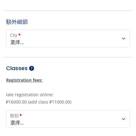
額外細節
City
*
選擇...
Classes
Registration fees:
late registration online:
₽16000.00 (add class ₽11000.00)
類別
*
選擇...