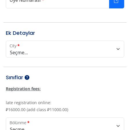
Üye Numarası
*
Ek Detaylar
City
*
Seçme...
Sınıflar
Registration fees:
late registration online:
₽16000.00 (add class ₽11000.00)
Bölünme
*
Seçme...