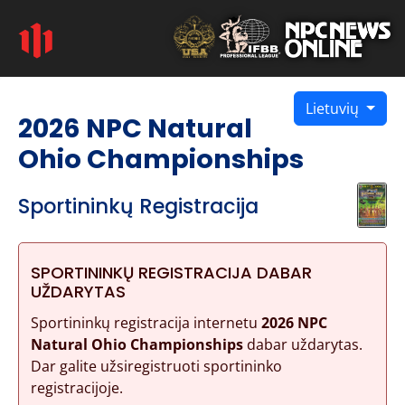
Lietuvių
2026 NPC Natural
Ohio Championships
Sportininkų Registracija
SPORTININKŲ REGISTRACIJA DABAR
UŽDARYTAS
Sportininkų registracija internetu
2026 NPC
Natural Ohio Championships
dabar uždarytas.
Dar galite užsiregistruoti sportininko
registracijoje.