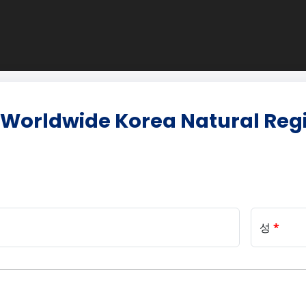
 Worldwide Korea Natural Reg
성
*