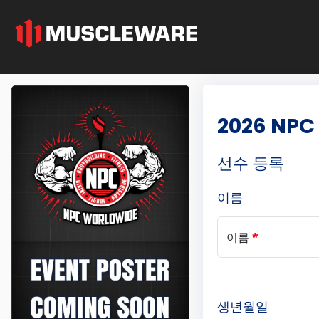
2026 NPC
선수 등록
이름
이름
*
생년월일