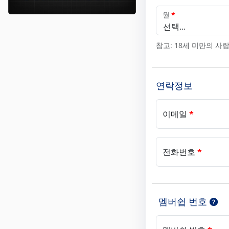
월
*
선택...
참고: 18세 미만의 사
연락정보
이메일
*
전화번호
*
멤버쉽 번호