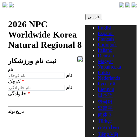
فارسی
2026 NPC
English
Worldwide Korea
Español
Français
Natural Regional 8
Português
Italiano
Deutsch
ثبت نام ورزشکار
Magyar
Українська
نام
Polski
نام
Nederlands
*
کوچک
Русский
نام
Lietuvių
*
خانوادگی
日本語
한국어
繁體字
تاریخ تولد
简体字
Türkçe
ภาษาไทย
Tiếng Việt