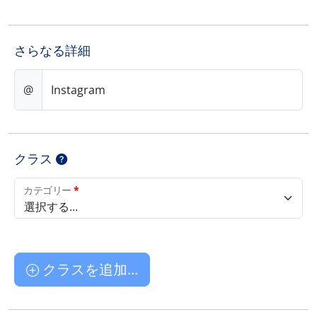
さらなる詳細
@
Instagram
クラス
カテゴリー
*
選択する...
クラスを追加
...