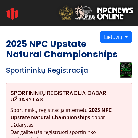
Lietuvių
2025 NPC Upstate
Natural Championships
Sportininkų Registracija
SPORTININKŲ REGISTRACIJA DABAR
UŽDARYTAS
Sportininkų registracija internetu
2025 NPC
Upstate Natural Championships
dabar
uždarytas.
Dar galite užsiregistruoti sportininko