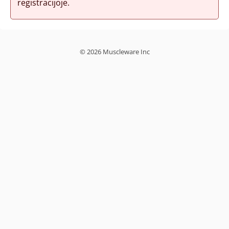
registracijoje.
© 2026 Muscleware Inc