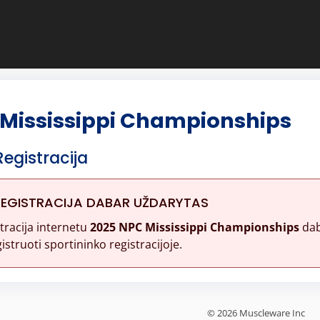
 Mississippi Championships
Registracija
REGISTRACIJA DABAR UŽDARYTAS
tracija internetu
2025 NPC Mississippi Championships
dab
istruoti sportininko registracijoje.
© 2026 Muscleware Inc