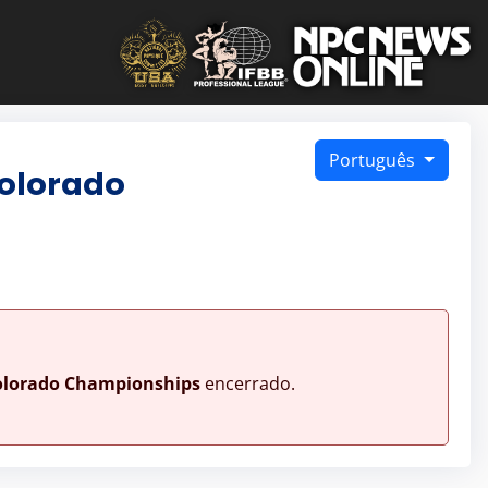
Português
Colorado
olorado Championships
encerrado.