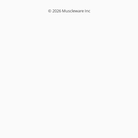
© 2026 Muscleware Inc