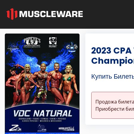
2023 CPA 
Champio
Купить Билет
Продожа билета
Приобрести бил