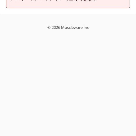
© 2026 Muscleware Inc