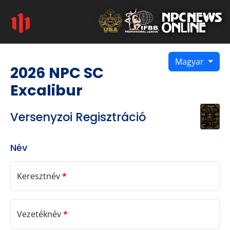
Magyar
2026 NPC SC
Excalibur
Versenyzoi Regisztráció
Név
Keresztnév
*
Vezetéknév
*