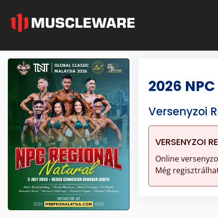
2026 NPC
Versenyzoi R
VERSENYZOI R
Online versenyzo
Még regisztrálhat