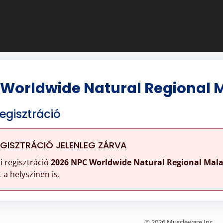
 Worldwide Natural Regional 
egisztráció
EGISZTRÁCIÓ JELENLEG ZÁRVA
i regisztráció
2026 NPC Worldwide Natural Regional Mala
 a helyszínen is.
© 2026 Muscleware Inc