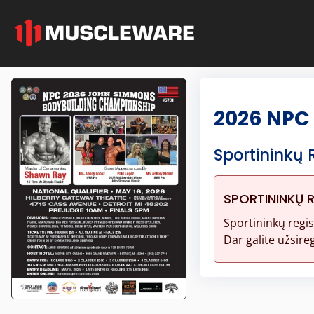
2026 NPC
Sportininkų 
SPORTININKŲ 
Sportininkų regis
Dar galite užsireg