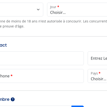
Jour
*
Choisir...
e de moins de 18 ans n'est autorisée à concourir. Les concurrents
e preuve d'âge.
tact
Entrez L
Pays
*
phone
*
Choisir...
mbre