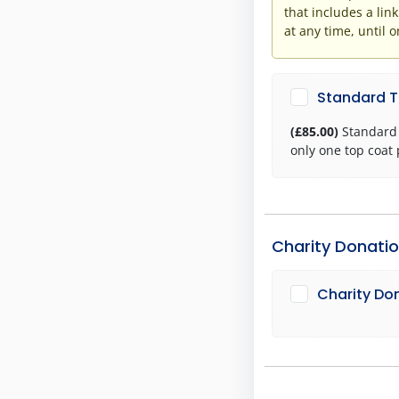
that includes a lin
at any time, until o
Standard Ta
(£85.00)
Standard 
only one top coat 
Charity Donati
Charity Do