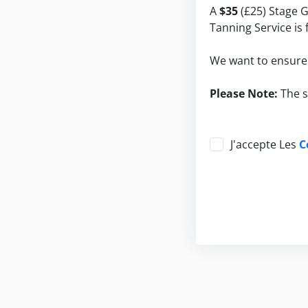
A
$35
(£25) Stage Gl
Tanning Service is
We want to ensure a
Please Note:
The s
J'accepte Les
C