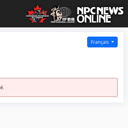
Français
é.