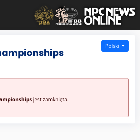
Polski
Championships
hampionships
jest zamknięta.