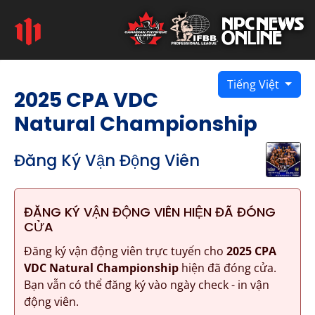
Tiếng Việt
2025 CPA VDC
Natural Championship
Đăng Ký Vận Động Viên
ĐĂNG KÝ VẬN ĐỘNG VIÊN HIỆN ĐÃ ĐÓNG
CỬA
Đăng ký vận động viên trực tuyến cho
2025 CPA
VDC Natural Championship
hiện đã đóng cửa.
Bạn vẫn có thể đăng ký vào ngày check - in vận
động viên.