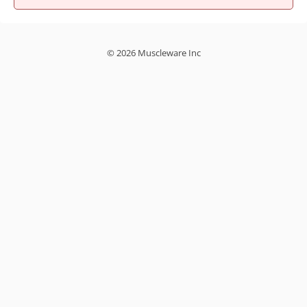
© 2026 Muscleware Inc