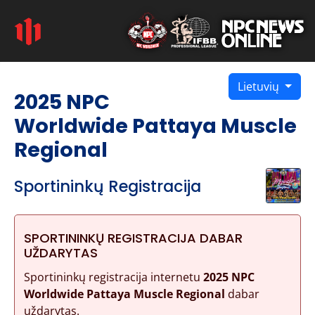
Lietuvių
2025 NPC
Worldwide Pattaya Muscle
Regional
Sportininkų Registracija
SPORTININKŲ REGISTRACIJA DABAR
UŽDARYTAS
Sportininkų registracija internetu
2025 NPC
Worldwide Pattaya Muscle Regional
dabar
uždarytas.