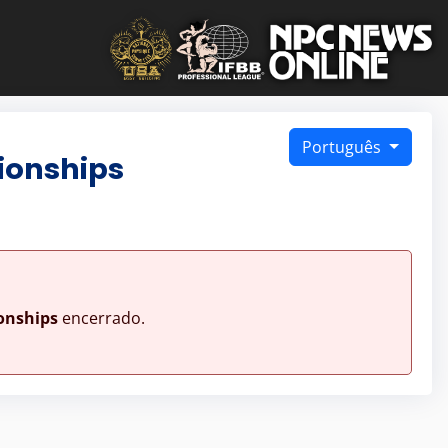
Português
ionships
onships
encerrado.