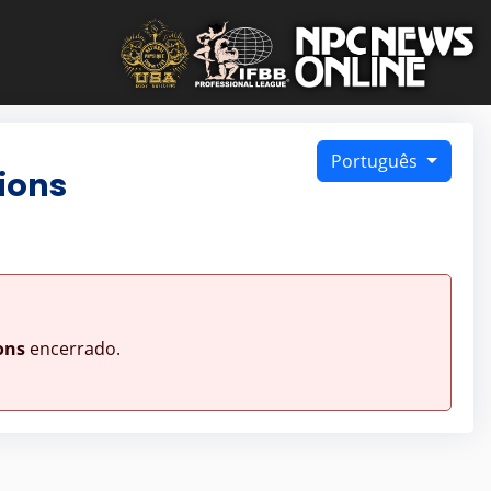
Português
ions
ons
encerrado.