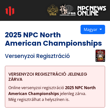
Magyar
2025 NPC North
American Championships
Versenyzoi Regisztráció
VERSENYZOI REGISZTRÁCIÓ JELENLEG
ZÁRVA
Online versenyzoi regisztráció
2025 NPC North
American Championships
jelenleg zárva.
Még regisztrálhat a helyszínen is.