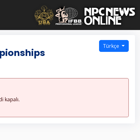
Türkçe
pionships
i kapalı.