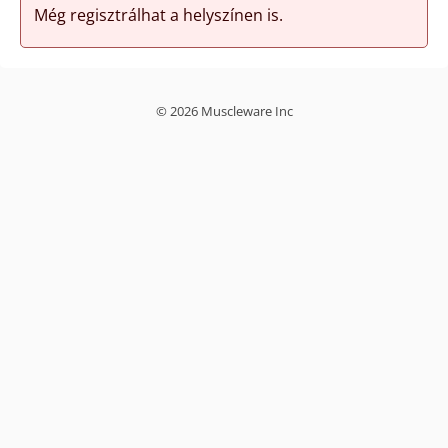
Még regisztrálhat a helyszínen is.
© 2026 Muscleware Inc