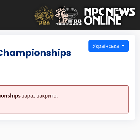
Українська
 Championships
ionships
зараз закрито.