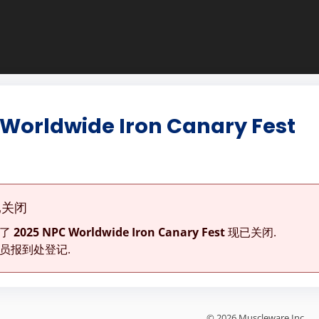
 Worldwide Iron Canary Fest
已关闭
为了
2025 NPC Worldwide Iron Canary Fest
现已关闭.
员报到处登记.
© 2026 Muscleware Inc