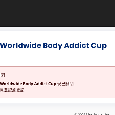
 Worldwide Body Addict Cup
關閉
 Worldwide Body Addict Cup
現已關閉.
員登記處登記.
© 2026 Muscleware Inc