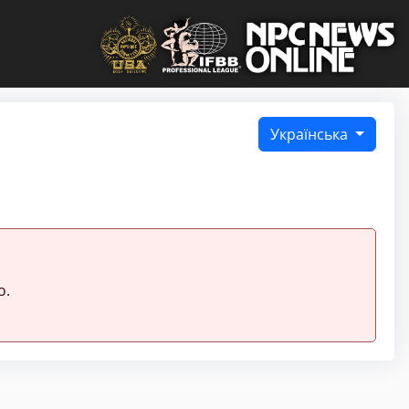
Українська
о.