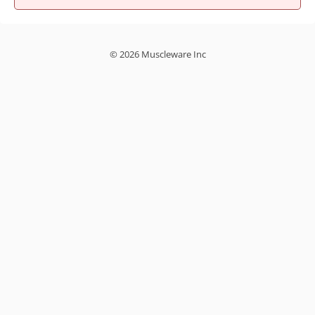
© 2026 Muscleware Inc