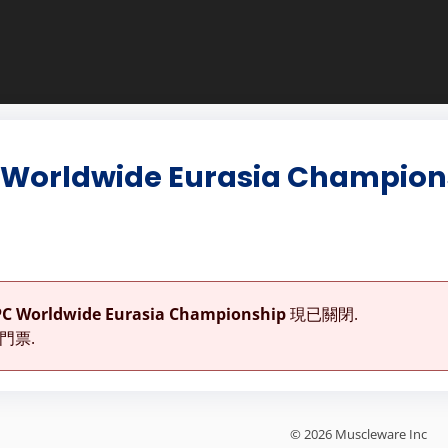
 Worldwide Eurasia Champion
PC Worldwide Eurasia Championship
現已關閉.
門票.
© 2026 Muscleware Inc