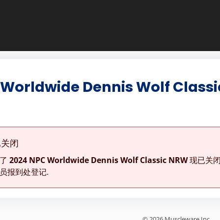
 Worldwide Dennis Wolf Class
已关闭
为了
2024 NPC Worldwide Dennis Wolf Classic NRW
现已关闭
员报到处登记.
© 2026 Muscleware Inc