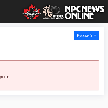
Русский
рыто.