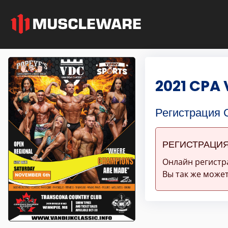
2021 CPA 
Регистрация 
РЕГИСТРАЦИЯ
Онлайн регистр
Вы так же может